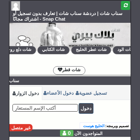
سناب شات | دردشة سناب شات | تعارف بدون تسجيل أو
اشتراك مجانًا - Snap Chat
شات الود
شات عطر الخليج
شات الكتابي
شات دلع روحي
الإشتراكات
القوانين
شات قطر
سناب شات ل
تسجيل عضوية
دخول الأعضاء
دخول الزوار
دخول
تصميم وبرمجه:
الخليج هوست
غير متصل
0
المتواجدون الآن