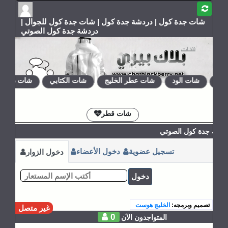
شات جدة كول | دردشة جدة كول | شات جدة كول للجوال |
دردشة جدة كول الصوتي
اق
شات الود
شات عطر الخليج
شات الكتابي
شات دلع رو
الإشتراكات
القوانين
شات قطر
ردشة جدة كول الصوتي
تسجيل عضوية
دخول الأعضاء
دخول الزوار
دخول
تصميم وبرمجه:
الخليج هوست
غير متصل
0
المتواجدون الآن