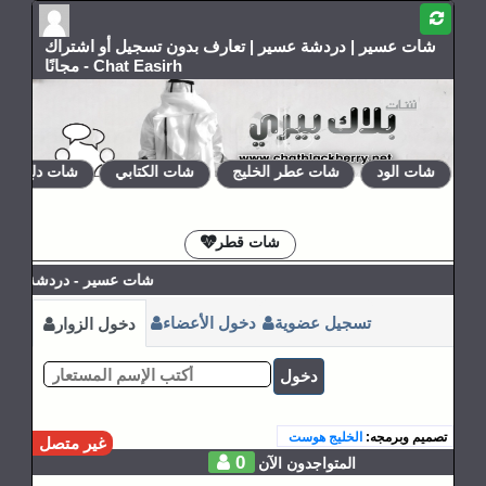
شات عسير | دردشة عسير | تعارف بدون تسجيل أو اشتراك
مجانًا - Chat Easirh
شات الود
شات عطر الخليج
شات الكتابي
شات دلع روحي
الإشتراكات
القوانين
شات قطر
شات عسير - دردشة عسير 
تسجيل عضوية
دخول الأعضاء
دخول الزوار
دخول
تصميم وبرمجه:
الخليج هوست
غير متصل
0
المتواجدون الآن