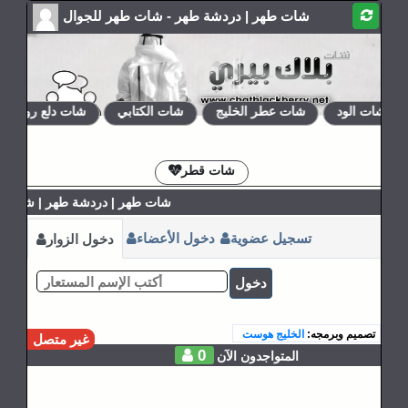
شات طهر | دردشة طهر - شات طهر للجوال
شات الود
شات عطر الخليج
شات الكتابي
شات دلع روحي
الإشتراكات
القوانين
شات قطر
شات طهر | دردشة طهر | شات طهر
تسجيل عضوية
دخول الأعضاء
دخول الزوار
دخول
تصميم وبرمجه:
الخليج هوست
غير متصل
0
المتواجدون الآن