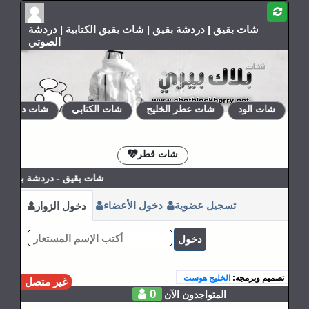
شات بقيق | دردشة بقيق | شات بقيق الكتابية | دردشة
الصوتي
شات الود
شات عطر الخليج
شات الكتابي
شات دلع روحي
الإشتراكات
القوانين
شات قطر
شات بقيق - دردشة بقيق - ش
تسجيل عضوية
دخول الأعضاء
دخول الزوار
دخول
تصميم وبرمجه:
الخليج هوست
غير متصل
0
المتواجدون الآن